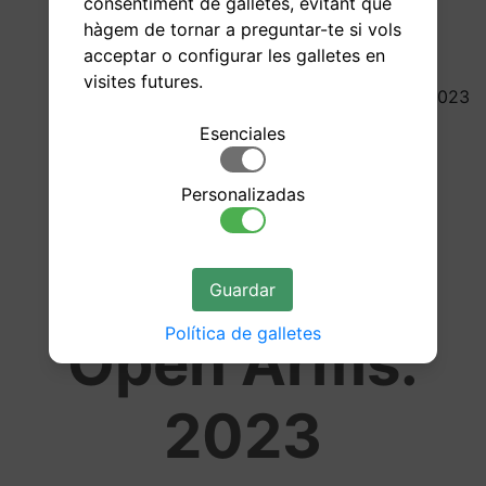
consentiment de galletes, evitant que
hàgem de tornar a preguntar-te si vols
acceptar o configurar les galletes en
visites futures.
23/05/2023
Donación a
Esenciales
Médicos sin
Personalizadas
Fronteras y
Guardar
Política de galletes
Open Arms:
2023