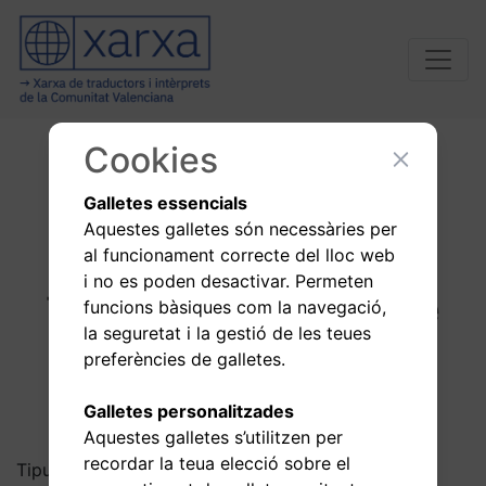
Cookies
La Xarxa
pertany a la
Galletes essencials
Aquestes galletes són necessàries per
al funcionament correcte del lloc web
i no es poden desactivar. Permeten
Troba professionals que
funcions bàsiques com la navegació,
la seguretat i la gestió de les teues
s'ajusten a les teues
preferències de galletes.
necessitats
Galletes personalitzades
Aquestes galletes s’utilitzen per
recordar la teua elecció sobre el
Tipus