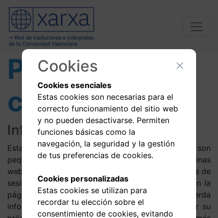
Política de
Cookies
Cookies esenciales
cookies
Estas cookies son necesarias para el
correcto funcionamiento del sitio web
y no pueden desactivarse. Permiten
Información general
funciones básicas como la
navegación, la seguridad y la gestión
Esta página web utiliza cookies. Las cookies son
de tus preferencias de cookies.
pequeños archivos de texto generados por las páginas
web que usted visita, las cuales contienen los datos de
Cookies personalizadas
sesión que pueden ser de utilidad más adelante en la
Estas cookies se utilizan para
página web. De esta forma, esta web recuerda
recordar tu elección sobre el
información sobre su visita, lo que puede facilitar su
consentimiento de cookies, evitando