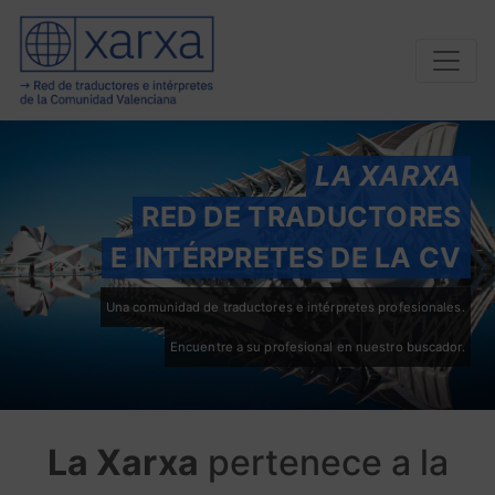
LA XARXA
RED DE TRADUCTORES
E INTÉRPRETES DE LA CV
Una comunidad de traductores e intérpretes profesionales.
Encuentre a su profesional en nuestro buscador.
La Xarxa
pertenece a la