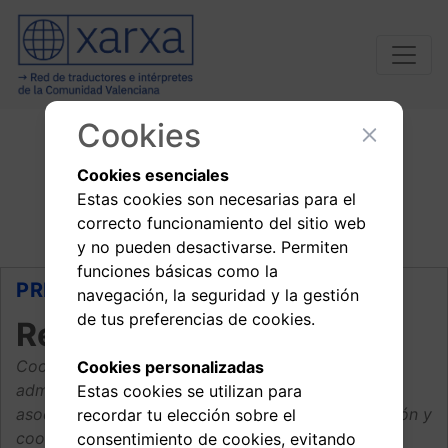
Conoce a
Cookies
Cookies esenciales
nuestra junta
Estas cookies son necesarias para el
correcto funcionamiento del sitio web
y no pueden desactivarse. Permiten
funciones básicas como la
PRESIDENCIA
navegación, la seguridad y la gestión
de tus preferencias de cookies.
Reineke Van Mierlo
Coordinar las relaciones institucionales, la
Cookies personalizadas
administración de la página web, la presencia de la
Estas cookies se utilizan para
asociación en las redes sociales y de la organización y
recordar tu elección sobre el
coordinación de algunas actividades.
consentimiento de cookies, evitando