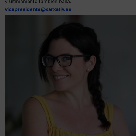
y últimamente también baila.
vicepresidente@xarxativ.es