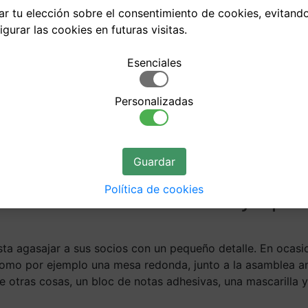
dar tu elección sobre el consentimiento de cookies, evitan
gurar las cookies en futuras visitas.
Esenciales
ación a Médicos
Personalizadas
nteras y Open 
Guardar
lea de miembros de la Xarxa dec
Política de cookies
€ a Médicos sin Fronteras y Ope
ta agasajar a sus socios con un pequeño detalle. En ocasi
 como por ejemplo una mesa redonda, junto a la asamblea an
 otras cosas, un bloc de notas adhesivas, una mascarilla y 