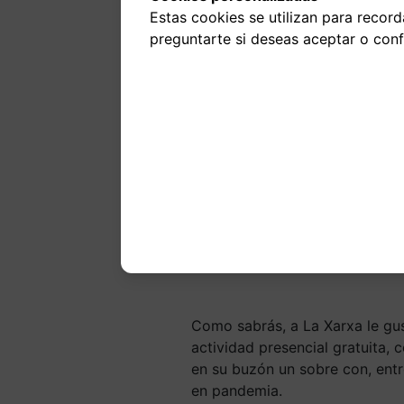
Estas cookies se utilizan para recor
preguntarte si deseas aceptar o confi
Don
Fro
La asamb
1200 
Como sabrás, a La Xarxa le gus
actividad presencial gratuita,
en su buzón un sobre con, entre
en pandemia.