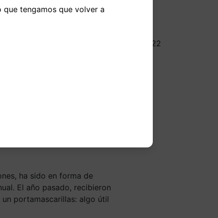
do que tengamos que volver a
13/05/2022
 sin
Arms
ide donar
n Arms
ones, ha sido en forma de
ual. El año pasado, recibieron
un portamascarillas: algo útil