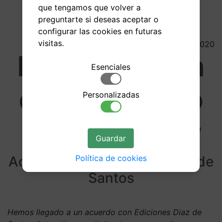
que tengamos que volver a
preguntarte si deseas aceptar o
configurar las cookies en futuras
visitas.
03/07/2020
Descuento en
Esenciales
el Diccionario
Personalizadas
de Beigbeder
Guardar
Política de cookies
Acuerdo con Ediciones Diaz de
Santos
Hemos llegado a un acuerdo con Ediciones Diaz de