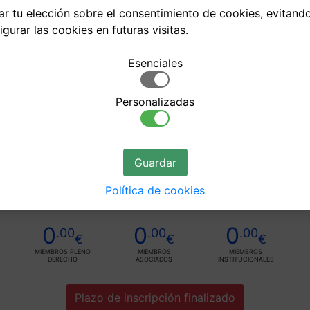
dar tu elección sobre el consentimiento de cookies, evitan
gurar las cookies en futuras visitas.
Esenciales
rnacional de la
Personalizadas
ón (Valencia)
Guardar
 Mercado de Colón!
Política de cookies
0
0
0
.00
.00
.00
€
€
€
MIEMBROS PLENO
MIEMBROS
MIEMBROS
DERECHO
ASOCIADOS
INSTITUCIONALES
Plazo de inscripción finalizado