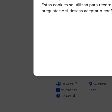
Estas cookies se utilizan para recor
preguntarte si deseas aceptar o confi
Día Inte
Traducci
¡Celebramos nuestro día en el
2
PLAZAS:
VALÈNCIA
30/09/2022
19:30
4
HORAS: