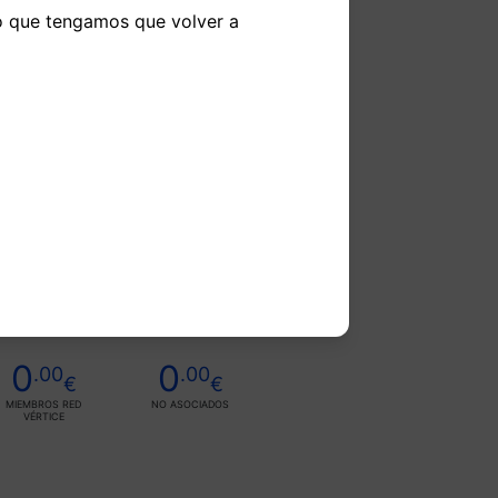
do que tengamos que volver a
0
0
.00
.00
€
€
MIEMBROS RED
NO ASOCIADOS
VÉRTICE